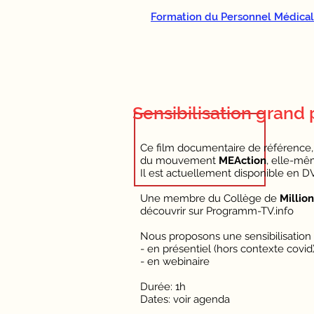
Formation du Personnel Médical
Sensibilisation grand 
Ce film documentaire de référence, p
du mouvement
MEAction
, elle-mêm
Il est actuellement disponible en DVD
Une membre du Collège de
Millio
découvrir sur Programm-TV.info
Nous proposons une sensibilisation 
- en présentiel (hors contexte covid
- en webinaire
Durée: 1h
Dates: voir agenda