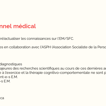
onnel
médical
ré)actualiser les connaissances sur l'EM/SFC.
s en collaboration avec l'ASPH (Association Socialiste de la Per
s diagnostiques
jeures des recherches scientifiques au cours de ces dernières 
e à l'exercice et la thérapie cognitivo-comportementale ne sont 
nt-e-s E.M.
-s E.M.
nca