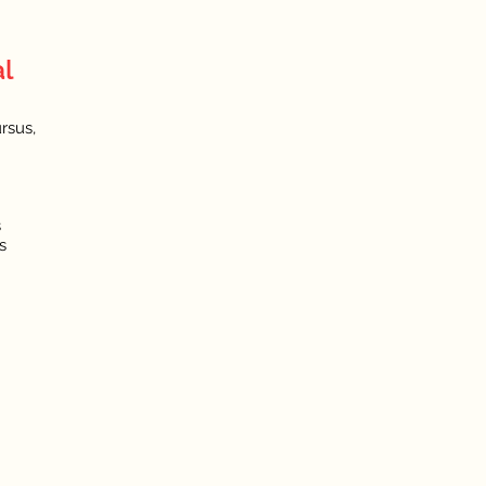
al
rsus,
s
s