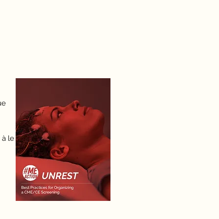
ue
 à le