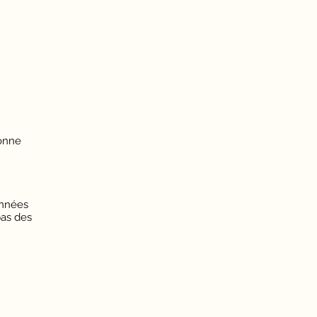
sonne
années
pas des