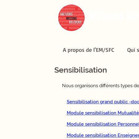
Millions Mi
A propos de l'EM/SFC
Qui 
A propos de l'EM/SFC
Qui 
Sensibilisation
Nous organisons différents types de
Sensibilisation grand public -do
Module sensibilisation Mutualité
Module sensibilisation Personne
Module sensibilisation Enseigne