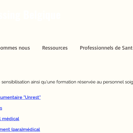
ssing Belgique
sommes nous
Ressources
Professionnels de Sant
sommes nous
Ressources
Professionnels de Sant
 sensibilisation ainsi qu'une formation réservée au personnel soi
cumentaire "Unrest"
s
l médical
ment (para)médical