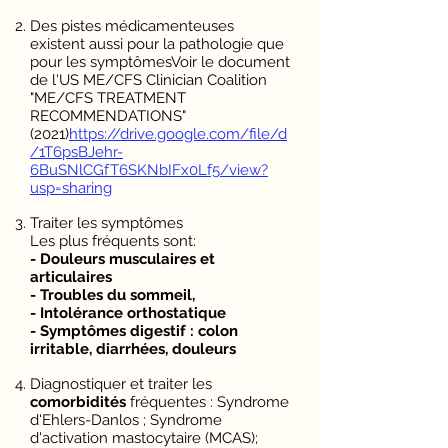
Des pistes médicamenteuses
existent aussi pour la pathologie que
pour les symptômes
Voir
le document
de l'US ME/CFS Clinician Coalition
"
ME/CFS TREATMENT
RECOMMENDATIONS
"
(2021)
https://drive.google.com/file/d
/1T6psBJehr-
6BuSNlCGfT6SKNbIFx0Lf5/view?
usp=sharing
Traiter les symptômes
Les plus fréquents sont:
- Douleurs
musculaires et
articulaires
- Troubles du sommeil,
- Intolérance orthostatique
-
Symptômes
digestif : colon
irritable,
diarrhées
, douleurs
Diagnostiquer et traiter les
comorbidités
fréquentes : Syndrome
d'Ehlers-Danlos ; Syndrome
d'activation mastocytaire (MCAS);