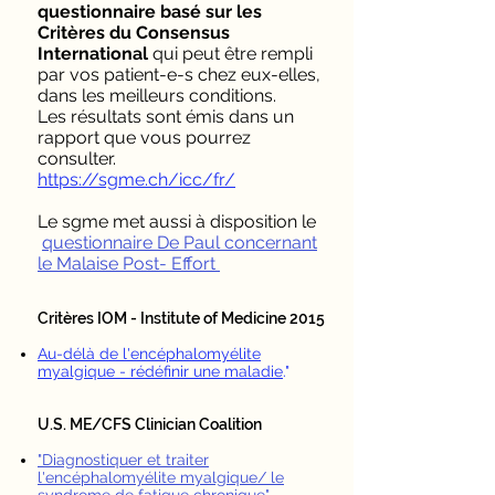
questionnaire basé sur les
Critères du Consensus
International
qui peut être rempli
par vos patient-e-s chez eux-elles,
dans les meilleurs conditions.
Les résultats sont émis dans un
rapport que vous pourrez
consulter.
https://sgme.ch/icc/fr/
Le sgme met aussi à disposition le
questionnaire De Paul concernant
le Malaise Post- Effort
Critères IOM - Institute of Medicine 2015
Au-délà de l'encéphalomyélite
myalgique - rédéfinir une maladie
."
U.S. ME/CFS Clinician Coalition
"Diagnostiquer et traiter
l'encéphalomyélite myalgique/ le