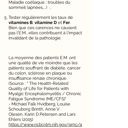
Maladie coéliaque ; troubles du
sommeil (apnées,...) ..
Tester régulièrement les taux de
vitamines B
,
vitamine D
et
Fer
.
Bien que ces carences ne causent
pas l'E.M., elles contribuent à l'impact
invalidant de la pathologie.
La moyenne des patients E.M. ont
une qualité de vie moindre que les
patients souffrant de diabète, cancer
du colon, sclérose en plaque ou
insuffisance rénale chronique.
(Source : "
The Health-Related
Quality of Life for Patients with
Myalgic Encephalomyelitis / Chronic
Fatigue Syndrome (ME/CFS)"
-
Michael Falk Hvidberg
,
Louise
Schouborg Brinth
,
Anne V.
Olesen
,
Karin D.Petersen
and
Lars
Ehlers (2015)
https://www.ncbi.nlm.nih.gov/pmc/a