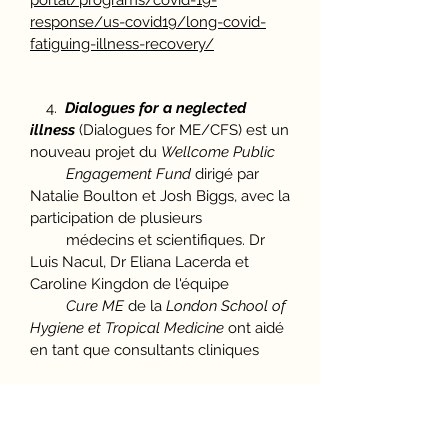
portal/programs/covid-19-
response/us-covid19/long-covid-
fatiguing-illness-recovery/
4.
Dialogues for a neglected
illness
(Dialogues for ME/CFS) est un
nouveau projet du
Wellcome Public
Engagement Fund
dirigé par
Natalie Boulton et Josh Biggs, avec la
participation de plusieurs
médecins et scientifiques. Dr
Luis Nacul, Dr Eliana Lacerda et
Caroline Kingdon de l'équipe
Cure ME
de la
London School of
Hygiene et Tropical Medicine
ont aidé
en tant que consultants cliniques
8 Vidéos disponibles
gratuitement
https://www.dialogues-