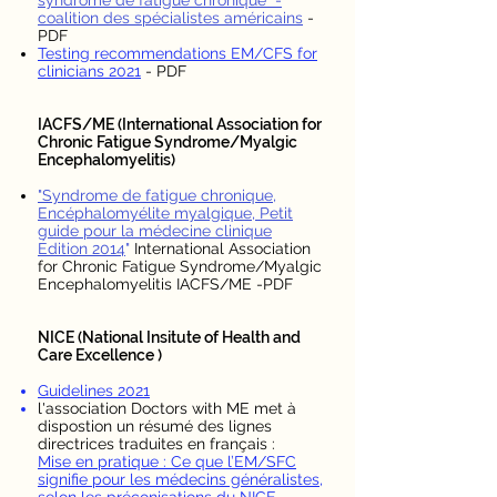
syndrome de fatigue chronique" -
coalition des spécialistes américains
-
PDF
Testing recommendations EM/CFS for
clinicians 2021
- PDF
IACFS/ME (International Association for
Chronic Fatigue Syndrome/Myalgic
Encephalomyelitis)
"Syndrome de fatigue chronique,
Encéphalomyélite myalgique, Petit
guide pour la médecine clinique
Édition 2014
"
International Association
for Chronic Fatigue Syndrome/Myalgic
Encephalomyelitis IACFS/ME -PDF
NICE (National Insitute of Health and
Care Excellence )
Guidelines 2021
l'association Doctors with ME met à
dispostion un résumé des lignes
directrices traduites en français :
Mise en pratique : Ce que l’EM/SFC
signifie pour les médecins généralistes,