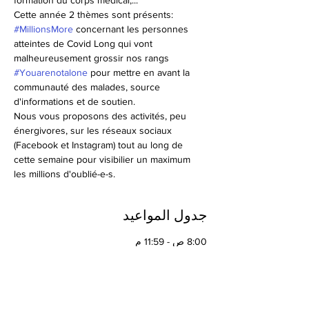
formation du corps médical,...
Cette année 2 thèmes sont présents:
#MillionsMore
 concernant les personnes 
atteintes de Covid Long qui vont 
malheureusement grossir nos rangs
#Youarenotalone
 pour mettre en avant la 
communauté des malades, source 
d'informations et de soutien.
Nous vous proposons des activités, peu 
énergivores, sur les réseaux sociaux 
(Facebook et Instagram) tout au long de 
cette semaine pour visibilier un maximum 
les millions d'oublié-e-s.
جدول المواعيد
8:00 ص - 11:59 م
15 ساعة 59 دقيقة
"Mobilise les allié-e-s"